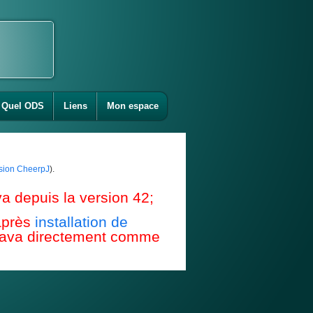
Quel ODS
Liens
Mon espace
ension CheerpJ
).
a depuis la version 42;
après
installation de
e Java directement comme