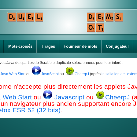
Mots-croisés
Tirages
Fouineur de mots
Conjugateur
avec Java des parties de Scrabble duplicate sélectionnées pour leur intérêt.
Java Web Start
ou
JavaScript
ou
CheerpJ
(après
installation de l'ext
ome n'accepte plus directement les applets Jav
 Web Start
ou
Javascript
ou
CheerpJ
(
ou un navigateur plus ancien supportant encor
efox ESR 52 (32 bits)
.