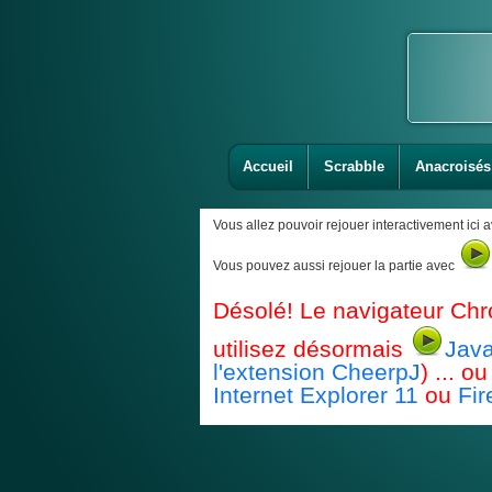
Accueil
Scrabble
Anacroisés
Vous allez pouvoir rejouer interactivement ici 
Vous pouvez aussi rejouer la partie avec
Désolé! Le navigateur Chr
utilisez désormais
Java
l'extension CheerpJ
) ... 
Internet Explorer 11
ou
Fir