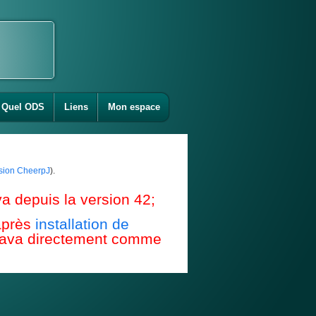
Quel ODS
Liens
Mon espace
ension CheerpJ
).
a depuis la version 42;
après
installation de
e Java directement comme