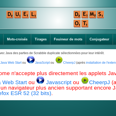
Mots-croisés
Tirages
Fouineur de mots
Conjugateur
avec Java des parties de Scrabble duplicate sélectionnées pour leur intérêt.
Java Web Start
ou
JavaScript
ou
CheerpJ
(après
installation de l'ext
ome n'accepte plus directement les applets Jav
 Web Start
ou
Javascript
ou
CheerpJ
(
ou un navigateur plus ancien supportant encor
efox ESR 52 (32 bits)
.