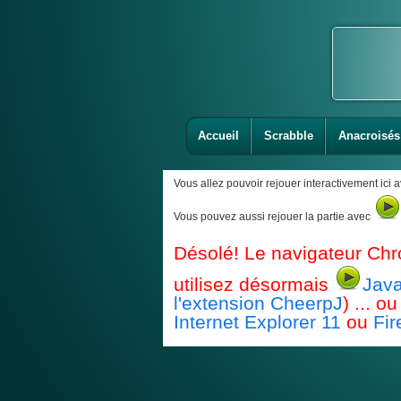
Accueil
Scrabble
Anacroisés
Vous allez pouvoir rejouer interactivement ici 
Vous pouvez aussi rejouer la partie avec
Désolé! Le navigateur Chr
utilisez désormais
Java
l'extension CheerpJ
) ... 
Internet Explorer 11
ou
Fir