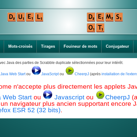
Mots-croisés
Tirages
Fouineur de mots
Conjugateur
avec Java des parties de Scrabble duplicate sélectionnées pour leur intérêt.
Java Web Start
ou
JavaScript
ou
CheerpJ
(après
installation de l'ext
ome n'accepte plus directement les applets Jav
 Web Start
ou
Javascript
ou
CheerpJ
(
ou un navigateur plus ancien supportant encor
efox ESR 52 (32 bits)
.