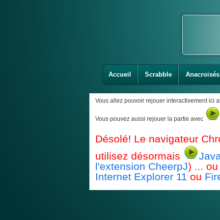
Accueil
Scrabble
Anacroisés
Vous allez pouvoir rejouer interactivement ici 
Vous pouvez aussi rejouer la partie avec
Désolé! Le navigateur Chr
utilisez désormais
Java
l'extension CheerpJ
) ... 
Internet Explorer 11
ou
Fir