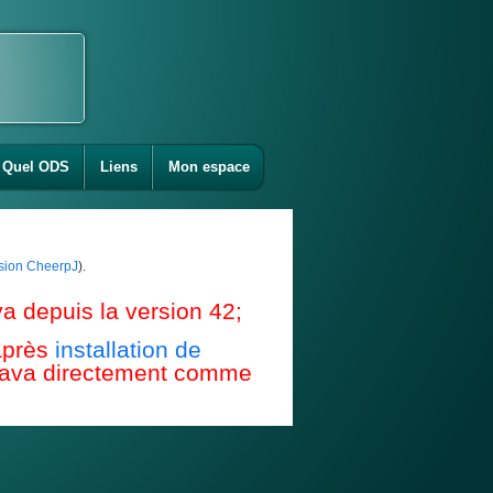
Quel ODS
Liens
Mon espace
ension CheerpJ
).
a depuis la version 42;
après
installation de
e Java directement comme