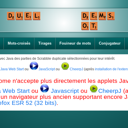
Mots-croisés
Tirages
Fouineur de mots
Conjugateur
avec Java des parties de Scrabble duplicate sélectionnées pour leur intérêt.
Java Web Start
ou
JavaScript
ou
CheerpJ
(après
installation de l'ext
ome n'accepte plus directement les applets Jav
 Web Start
ou
Javascript
ou
CheerpJ
(
ou un navigateur plus ancien supportant encor
efox ESR 52 (32 bits)
.