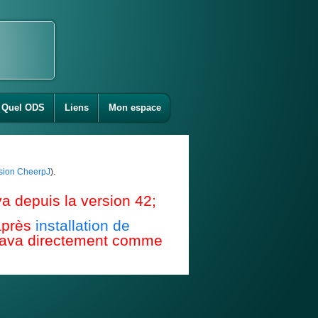
Quel ODS
Liens
Mon espace
ension CheerpJ
).
a depuis la version 42;
après
installation de
e Java directement comme