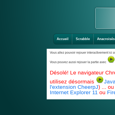
Accueil
Scrabble
Anacroisés
Vous allez pouvoir rejouer interactivement ici 
Vous pouvez aussi rejouer la partie avec
Désolé! Le navigateur Chr
utilisez désormais
Java
l'extension CheerpJ
) ... 
Internet Explorer 11
ou
Fir