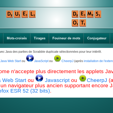
Mots-croisés
Tirages
Fouineur de mots
Conjugateur
avec Java des parties de Scrabble duplicate sélectionnées pour leur intérêt.
Java Web Start
ou
JavaScript
ou
CheerpJ
(après
installation de l'ext
ome n'accepte plus directement les applets Jav
 Web Start
ou
Javascript
ou
CheerpJ
(
ou un navigateur plus ancien supportant encor
efox ESR 52 (32 bits)
.