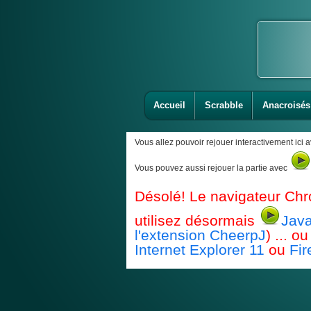
Accueil
Scrabble
Anacroisés
Vous allez pouvoir rejouer interactivement ici 
Vous pouvez aussi rejouer la partie avec
Désolé! Le navigateur Chr
utilisez désormais
Java
l'extension CheerpJ
) ... 
Internet Explorer 11
ou
Fir