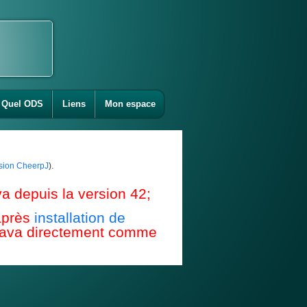
Quel ODS
Liens
Mon espace
ension CheerpJ
).
a depuis la version 42;
après
installation de
e Java directement comme