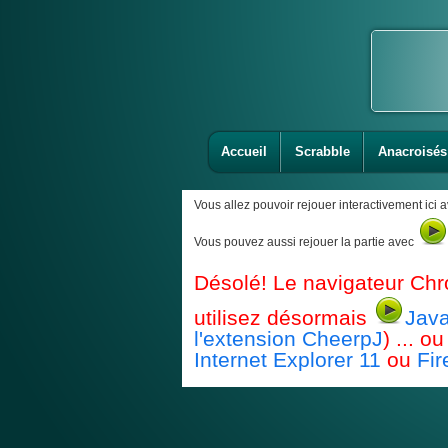
Accueil
Scrabble
Anacroisés
Vous allez pouvoir rejouer interactivement ici 
Vous pouvez aussi rejouer la partie avec
Désolé! Le navigateur Chr
utilisez désormais
Java
l'extension CheerpJ
) ... 
Internet Explorer 11
ou
Fir