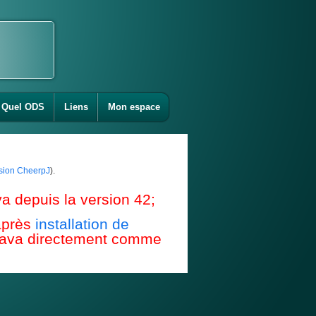
Quel ODS
Liens
Mon espace
ension CheerpJ
).
a depuis la version 42;
après
installation de
e Java directement comme