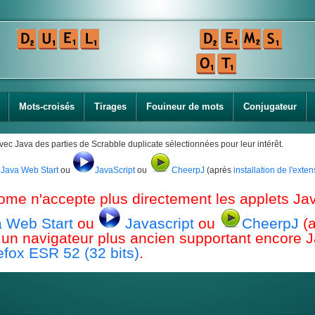
Mots-croisés
Tirages
Fouineur de mots
Conjugateur
avec Java des parties de Scrabble duplicate sélectionnées pour leur intérêt.
Java Web Start
ou
JavaScript
ou
CheerpJ
(après
installation de l'ext
ome n'accepte plus directement les applets Jav
 Web Start
ou
Javascript
ou
CheerpJ
(
ou un navigateur plus ancien supportant encor
efox ESR 52 (32 bits)
.