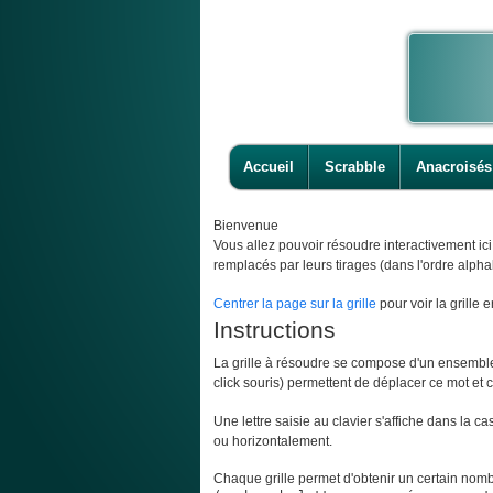
Accueil
Scrabble
Anacroisés
Bienvenue
Vous allez pouvoir résoudre interactivement ic
remplacés par leurs tirages (dans l'ordre alpha
Centrer la page sur la grille
pour voir la grille e
Instructions
La grille à résoudre se compose d'un ensemble d
click souris) permettent de déplacer ce mot et ce
Une lettre saisie au clavier s'affiche dans la c
ou horizontalement.
Chaque grille permet d'obtenir un certain nombr