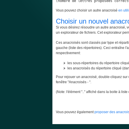
(nombre de lettres proposées correct
Vous pouvez choisir un autre anacroisé
en util
Choisir un nouvel anacr
Si vous désirez résoudre un autre anacroisé, v
un explorateur de fichiers. Cet explorateur per
Ces anacroisés sont classés par type et répartis
gauche (liste des répertoires). Ceci entraîne l'
respectivement:
les sous-répertoires du répertoire cliqué
les anacroisés du répertoire cliqué (dans
Pour rejouer un anacroisé, double-cliquez sur 
fenêtre "Anacroisés - ".
(Note: l'élément ".." affiché dans la boite à lis
Vous pouvez également
proposer des anacrois