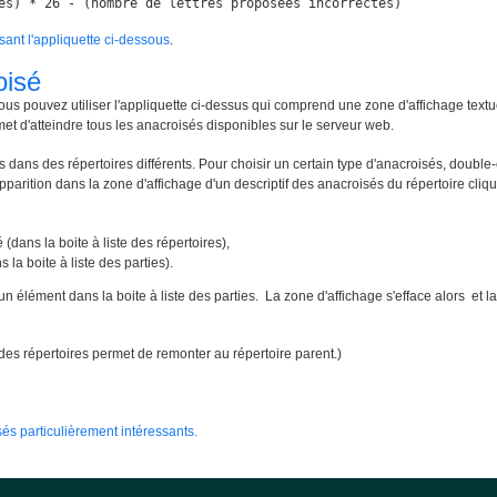
es) * 26 - (nombre de lettres proposées incorrectes)
isant l'appliquette ci-dessous
.
oisé
ous pouvez utiliser l'appliquette ci-dessus qui comprend une zone d'affichage textu
met d'atteindre tous les anacroisés disponibles sur le serveur web.
 dans des répertoires différents. Pour choisir un certain type d'anacroisés, double-
apparition dans la zone d'affichage d'un descriptif des anacroisés du répertoire cliqué
 (dans la boite à liste des répertoires),
 la boite à liste des parties).
un élément dans la boite à liste des parties. La zone d'affichage s'efface alors e
te des répertoires permet de remonter au répertoire parent.)
és particulièrement intéressants.