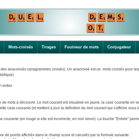
Mots-croisés
Tirages
Fouineur de mots
Conjugateur
i des anacroisés (anagrammes croisés). Un anacroisé est un mots-croisés pour leque
bétique).
n entier.
e mots à découvrir. Le mot courant est visualisé en jaune, la case courante en ver
tte case courants (et mettent à jour la définition du mot courant qui s'affiche sous la
ase courante (en rouge si elle est incorrecte, en noir sinon). La touche "Entrée" perm
e de points affichés dans le champ score et calculés par la formule suivante :