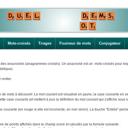
Mots-croisés
Tirages
Fouineur de mots
Conjugateur
i des anacroisés (anagrammes croisés). Un anacroisé est un mots-croisés pour leque
bétique).
n entier.
e mots à découvrir. Le mot courant est visualisé en jaune, la case courante en ver
tte case courants (et mettent à jour la définition du mot courant qui s'affiche sous la
ase courante (en rouge si elle est incorrecte, en noir sinon). La touche "Entrée" perm
e de points affichés dans le champ score et calculés par la formule suivante :