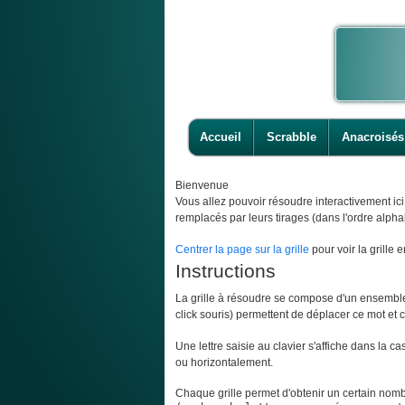
Accueil
Scrabble
Anacroisés
Bienvenue
Vous allez pouvoir résoudre interactivement ic
remplacés par leurs tirages (dans l'ordre alpha
Centrer la page sur la grille
pour voir la grille e
Instructions
La grille à résoudre se compose d'un ensemble d
click souris) permettent de déplacer ce mot et ce
Une lettre saisie au clavier s'affiche dans la c
ou horizontalement.
Chaque grille permet d'obtenir un certain nombr