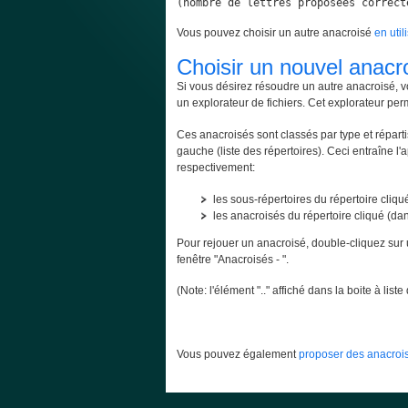
(nombre de lettres proposées correct
Vous pouvez choisir un autre anacroisé
en util
Choisir un nouvel anacr
Si vous désirez résoudre un autre anacroisé, v
un explorateur de fichiers. Cet explorateur per
Ces anacroisés sont classés par type et répartis
gauche (liste des répertoires). Ceci entraîne l'
respectivement:
les sous-répertoires du répertoire cliqué
les anacroisés du répertoire cliqué (dans
Pour rejouer un anacroisé, double-cliquez sur 
fenêtre "Anacroisés - ".
(Note: l'élément ".." affiché dans la boite à lis
Vous pouvez également
proposer des anacrois