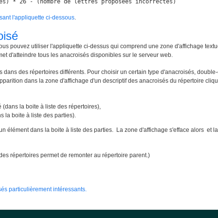
es) * 26 - (nombre de lettres proposées incorrectes)
isant l'appliquette ci-dessous
.
oisé
ous pouvez utiliser l'appliquette ci-dessus qui comprend une zone d'affichage textu
met d'atteindre tous les anacroisés disponibles sur le serveur web.
 dans des répertoires différents. Pour choisir un certain type d'anacroisés, double-
apparition dans la zone d'affichage d'un descriptif des anacroisés du répertoire cliqué
 (dans la boite à liste des répertoires),
 la boite à liste des parties).
un élément dans la boite à liste des parties. La zone d'affichage s'efface alors e
te des répertoires permet de remonter au répertoire parent.)
és particulièrement intéressants.