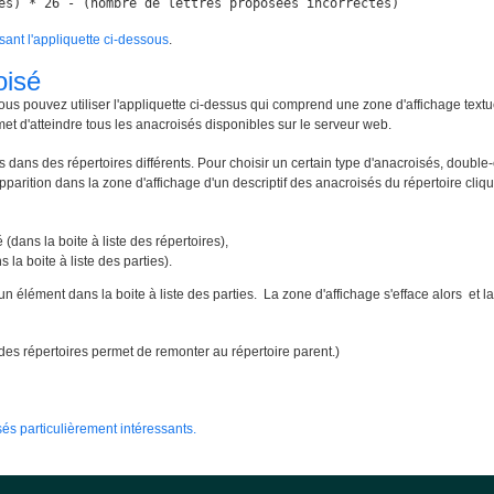
es) * 26 - (nombre de lettres proposées incorrectes)
isant l'appliquette ci-dessous
.
oisé
ous pouvez utiliser l'appliquette ci-dessus qui comprend une zone d'affichage textu
met d'atteindre tous les anacroisés disponibles sur le serveur web.
 dans des répertoires différents. Pour choisir un certain type d'anacroisés, double-
apparition dans la zone d'affichage d'un descriptif des anacroisés du répertoire cliqué
 (dans la boite à liste des répertoires),
 la boite à liste des parties).
un élément dans la boite à liste des parties. La zone d'affichage s'efface alors e
te des répertoires permet de remonter au répertoire parent.)
és particulièrement intéressants.