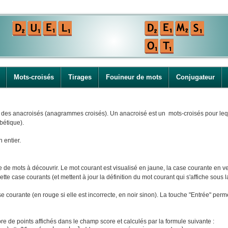
Mots-croisés
Tirages
Fouineur de mots
Conjugateur
i des anacroisés (anagrammes croisés). Un anacroisé est un mots-croisés pour leque
bétique).
n entier.
e mots à découvrir. Le mot courant est visualisé en jaune, la case courante en ver
tte case courants (et mettent à jour la définition du mot courant qui s'affiche sous la
ase courante (en rouge si elle est incorrecte, en noir sinon). La touche "Entrée" perm
e de points affichés dans le champ score et calculés par la formule suivante :