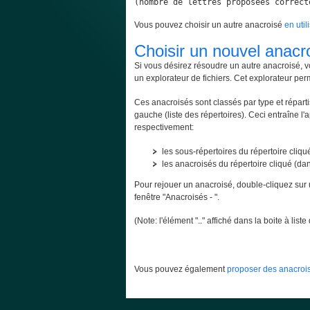
(nombre de lettres proposées correct
Vous pouvez choisir un autre anacroisé
en util
Choisir un nouvel anacr
Si vous désirez résoudre un autre anacroisé, v
un explorateur de fichiers. Cet explorateur per
Ces anacroisés sont classés par type et répartis
gauche (liste des répertoires). Ceci entraîne l'
respectivement:
les sous-répertoires du répertoire cliqué
les anacroisés du répertoire cliqué (dans
Pour rejouer un anacroisé, double-cliquez sur 
fenêtre "Anacroisés - ".
(Note: l'élément ".." affiché dans la boite à lis
Vous pouvez également
proposer des anacrois