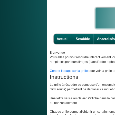
Accueil
Scrabble
Anacroisés
Bienvenue
Vous allez pouvoir résoudre interactivement ic
remplacés par leurs tirages (dans l'ordre alpha
Centrer la page sur la grille
pour voir la grille e
Instructions
La grille à résoudre se compose d'un ensemble d
click souris) permettent de déplacer ce mot et ce
Une lettre saisie au clavier s'affiche dans la c
ou horizontalement.
Chaque grille permet d'obtenir un certain nombr