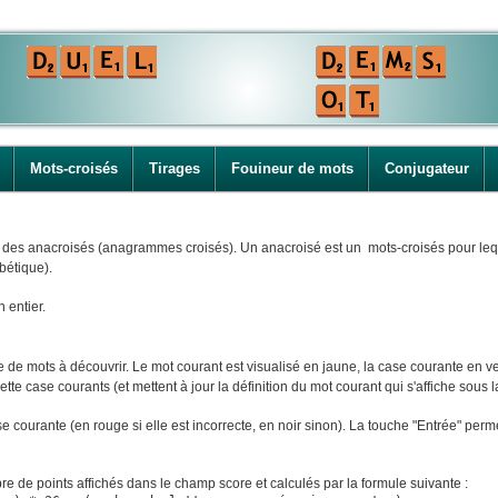
Mots-croisés
Tirages
Fouineur de mots
Conjugateur
i des anacroisés (anagrammes croisés). Un anacroisé est un mots-croisés pour leque
bétique).
n entier.
e mots à découvrir. Le mot courant est visualisé en jaune, la case courante en ver
tte case courants (et mettent à jour la définition du mot courant qui s'affiche sous la
ase courante (en rouge si elle est incorrecte, en noir sinon). La touche "Entrée" perm
e de points affichés dans le champ score et calculés par la formule suivante :