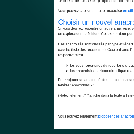
(nombre de lettres proposées correct
Vous pouvez choisir un autre anacroisé
en util
Choisir un nouvel anacr
Si vous désirez résoudre un autre anacroisé, v
un explorateur de fichiers. Cet explorateur per
Ces anacroisés sont classés par type et répartis
gauche (liste des répertoires). Ceci entraîne l'
respectivement:
les sous-répertoires du répertoire cliqué
les anacroisés du répertoire cliqué (dans
Pour rejouer un anacroisé, double-cliquez sur 
fenêtre "Anacroisés - ".
(Note: l'élément ".." affiché dans la boite à lis
Vous pouvez également
proposer des anacrois