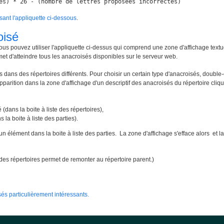
es) * 26 - (nombre de lettres proposées incorrectes)
isant l'appliquette ci-dessous
.
oisé
ous pouvez utiliser l'appliquette ci-dessus qui comprend une zone d'affichage textu
met d'atteindre tous les anacroisés disponibles sur le serveur web.
 dans des répertoires différents. Pour choisir un certain type d'anacroisés, double-
apparition dans la zone d'affichage d'un descriptif des anacroisés du répertoire cliqué
 (dans la boite à liste des répertoires),
 la boite à liste des parties).
un élément dans la boite à liste des parties. La zone d'affichage s'efface alors e
te des répertoires permet de remonter au répertoire parent.)
és particulièrement intéressants.