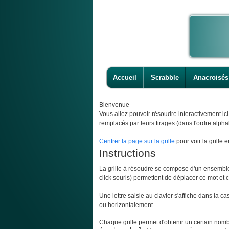
Accueil
Scrabble
Anacroisés
Bienvenue
Vous allez pouvoir résoudre interactivement ic
remplacés par leurs tirages (dans l'ordre alpha
Centrer la page sur la grille
pour voir la grille e
Instructions
La grille à résoudre se compose d'un ensemble d
click souris) permettent de déplacer ce mot et ce
Une lettre saisie au clavier s'affiche dans la c
ou horizontalement.
Chaque grille permet d'obtenir un certain nombr