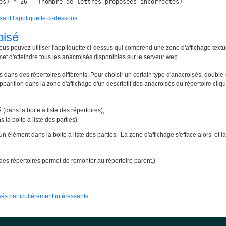
es) * 26 - (nombre de lettres proposées incorrectes)
isant l'appliquette ci-dessous
.
oisé
ous pouvez utiliser l'appliquette ci-dessus qui comprend une zone d'affichage textu
met d'atteindre tous les anacroisés disponibles sur le serveur web.
 dans des répertoires différents. Pour choisir un certain type d'anacroisés, double-
apparition dans la zone d'affichage d'un descriptif des anacroisés du répertoire cliqué
 (dans la boite à liste des répertoires),
 la boite à liste des parties).
un élément dans la boite à liste des parties. La zone d'affichage s'efface alors e
te des répertoires permet de remonter au répertoire parent.)
és particulièrement intéressants.