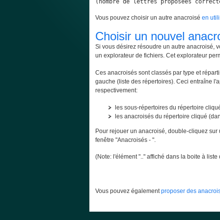
(nombre de lettres proposées correct
Vous pouvez choisir un autre anacroisé
en util
Choisir un nouvel anacr
Si vous désirez résoudre un autre anacroisé, v
un explorateur de fichiers. Cet explorateur per
Ces anacroisés sont classés par type et répartis
gauche (liste des répertoires). Ceci entraîne l'
respectivement:
les sous-répertoires du répertoire cliqué
les anacroisés du répertoire cliqué (dans
Pour rejouer un anacroisé, double-cliquez sur 
fenêtre "Anacroisés - ".
(Note: l'élément ".." affiché dans la boite à lis
Vous pouvez également
proposer des anacrois