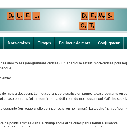
Mots-croisés
Tirages
Fouineur de mots
Conjugateur
i des anacroisés (anagrammes croisés). Un anacroisé est un mots-croisés pour leque
bétique).
n entier.
e mots à découvrir. Le mot courant est visualisé en jaune, la case courante en ver
tte case courants (et mettent à jour la définition du mot courant qui s'affiche sous la
ase courante (en rouge si elle est incorrecte, en noir sinon). La touche "Entrée" perm
e de points affichés dans le champ score et calculés par la formule suivante :