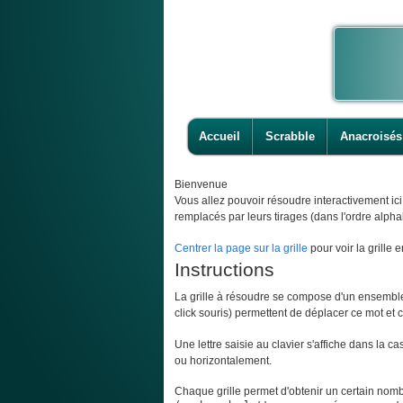
Accueil
Scrabble
Anacroisés
Bienvenue
Vous allez pouvoir résoudre interactivement ic
remplacés par leurs tirages (dans l'ordre alpha
Centrer la page sur la grille
pour voir la grille e
Instructions
La grille à résoudre se compose d'un ensemble d
click souris) permettent de déplacer ce mot et ce
Une lettre saisie au clavier s'affiche dans la c
ou horizontalement.
Chaque grille permet d'obtenir un certain nombr