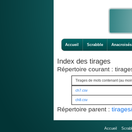
Accueil
Scrabble
Anacroisés
Index des tirages
Répertoire courant : tira
Tirages de mots contenant (au moin
ch7.csv
ch8.csv
Répertoire parent :
tirage
Accueil
Scrab