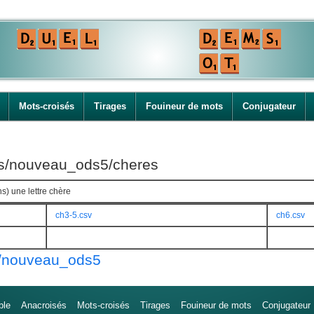
Mots-croisés
Tirages
Fouineur de mots
Conjugateur
ges/nouveau_ods5/cheres
s) une lettre chère
ch3-5.csv
ch6.csv
s/nouveau_ods5
ble
Anacroisés
Mots-croisés
Tirages
Fouineur de mots
Conjugateur