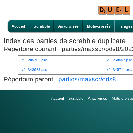
Accueil
Scrabble
Anacroisés
Mots-croisés
Tirages
Index des parties de scrabble duplicate
Répertoire courant : parties/maxscr/ods8/20
x1_289701.psc
x1_250997.psc
x1_343623.psc
x1_345711.psc
Répertoire parent :
parties/maxscr/ods8
Accueil
Scrabble
Anacroisés
Mots-croisé