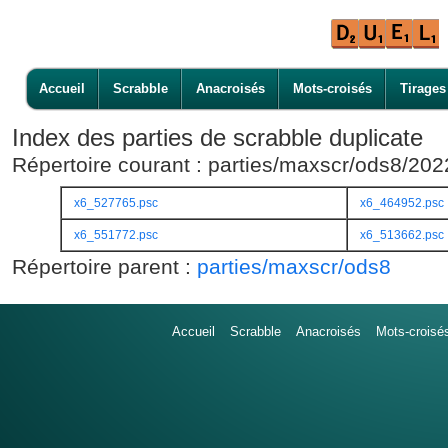
Accueil
Scrabble
Anacroisés
Mots-croisés
Tirages
Index des parties de scrabble duplicate
Répertoire courant : parties/maxscr/ods8/20
x6_527765.psc
x6_464952.psc
x6_551772.psc
x6_513662.psc
Répertoire parent :
parties/maxscr/ods8
Accueil
Scrabble
Anacroisés
Mots-croisé