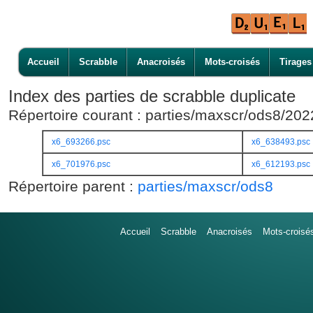
Accueil
Scrabble
Anacroisés
Mots-croisés
Tirages
Index des parties de scrabble duplicate
Répertoire courant : parties/maxscr/ods8/20
x6_693266.psc
x6_638493.psc
x6_701976.psc
x6_612193.psc
Répertoire parent :
parties/maxscr/ods8
Accueil
Scrabble
Anacroisés
Mots-croisé