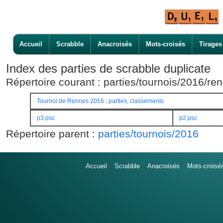
Accueil
Scrabble
Anacroisés
Mots-croisés
Tirages
Index des parties de scrabble duplicate
Répertoire courant : parties/tournois/2016/re
Tournoi de Rennes 2016
:
parties, classements
p3.psc
p2.psc
Répertoire parent :
parties/tournois/2016
Accueil
Scrabble
Anacroisés
Mots-croisé