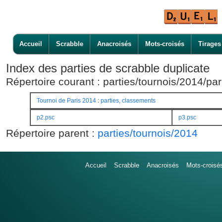
Accueil
Scrabble
Anacroisés
Mots-croisés
Tirages
Index des parties de scrabble duplicate
Répertoire courant : parties/tournois/2014/par
Tournoi de Paris 2014
:
parties, classements
p2.psc
p3.psc
Répertoire parent :
parties/tournois/2014
Accueil
Scrabble
Anacroisés
Mots-croisé