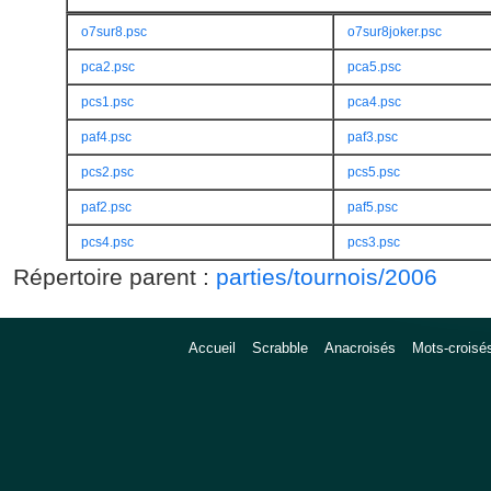
o7sur8.psc
o7sur8joker.psc
pca2.psc
pca5.psc
pcs1.psc
pca4.psc
paf4.psc
paf3.psc
pcs2.psc
pcs5.psc
paf2.psc
paf5.psc
pcs4.psc
pcs3.psc
Répertoire parent :
parties/tournois/2006
Accueil
Scrabble
Anacroisés
Mots-croisé