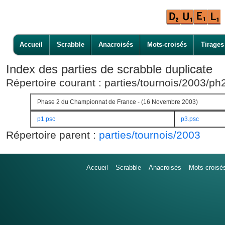
Accueil
Scrabble
Anacroisés
Mots-croisés
Tirages
Index des parties de scrabble duplicate
Répertoire courant : parties/tournois/2003/p
Phase 2 du Championnat de France - (16 Novembre 2003)
p1.psc
p3.psc
Répertoire parent :
parties/tournois/2003
Accueil
Scrabble
Anacroisés
Mots-croisé