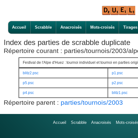
Accueil
Scrabble
Anacroisés
Mots-croisés
Tirages
Index des parties de scrabble duplicate
Répertoire courant : parties/tournois/2003/al
Festival de l'Alpe d'Huez : tournoi individuel et tournoi en parties orig
blitz2.psc
p1.psc
p5.psc
p2.psc
p4.psc
blitz1.psc
Répertoire parent :
parties/tournois/2003
Accueil
Scrabble
Anacroisés
Mots-croisé