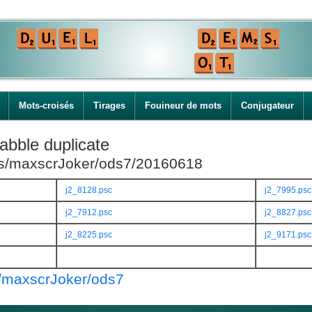
Mots-croisés
Tirages
Fouineur de mots
Conjugateur
abble duplicate
ies/maxscrJoker/ods7/20160618
j2_8128.psc
j2_7995.psc
j2_7912.psc
j2_8827.psc
j2_8225.psc
j2_9171.psc
s/maxscrJoker/ods7