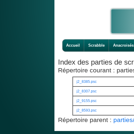
Accueil
Scrabble
Anacroisés
Index des parties de scr
Répertoire courant : part
j2_8385.psc
j2_8307.psc
j2_9155.psc
j2_8593.psc
Répertoire parent :
partie