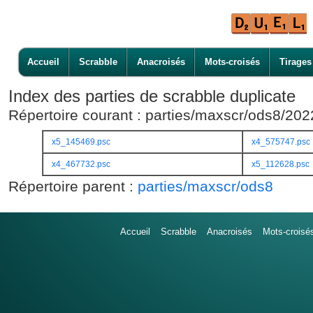
Accueil
Scrabble
Anacroisés
Mots-croisés
Tirages
Index des parties de scrabble duplicate
Répertoire courant : parties/maxscr/ods8/20
x5_145469.psc
x4_575747.psc
x4_467732.psc
x5_112628.psc
Répertoire parent :
parties/maxscr/ods8
Accueil
Scrabble
Anacroisés
Mots-croisé