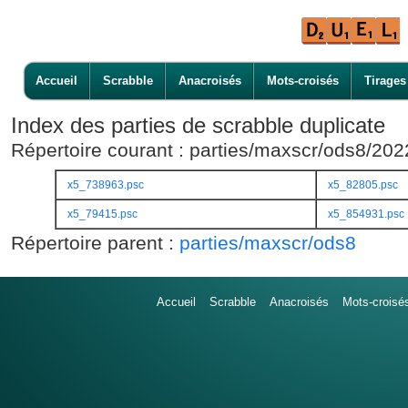
Accueil
Scrabble
Anacroisés
Mots-croisés
Tirages
Index des parties de scrabble duplicate
Répertoire courant : parties/maxscr/ods8/20
x5_738963.psc
x5_82805.psc
x5_79415.psc
x5_854931.psc
Répertoire parent :
parties/maxscr/ods8
Accueil
Scrabble
Anacroisés
Mots-croisé