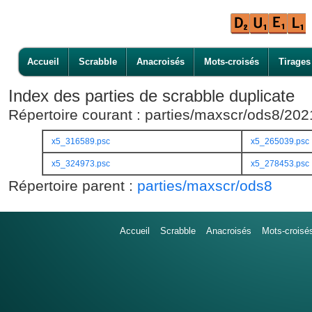
Accueil
Scrabble
Anacroisés
Mots-croisés
Tirages
Index des parties de scrabble duplicate
Répertoire courant : parties/maxscr/ods8/20
x5_316589.psc
x5_265039.psc
x5_324973.psc
x5_278453.psc
Répertoire parent :
parties/maxscr/ods8
Accueil
Scrabble
Anacroisés
Mots-croisé