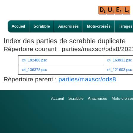
Accueil
Scrabble
Anacroisés
Mots-croisés
Tirages
Index des parties de scrabble duplicate
Répertoire courant : parties/maxscr/ods8/20
x4_192488.psc
x4_163931.psc
x4_136378.psc
x4_121603.psc
Répertoire parent :
parties/maxscr/ods8
Accueil
Scrabble
Anacroisés
Mots-croisé