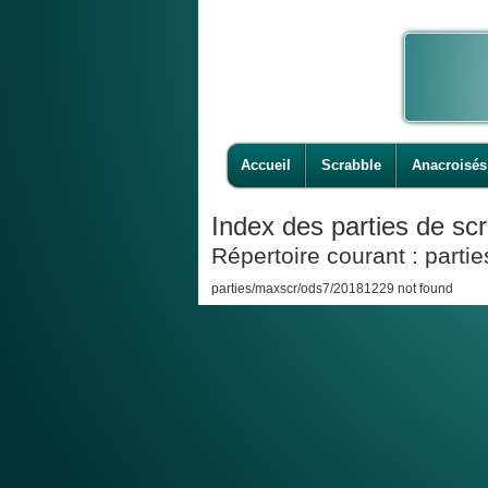
Accueil
Scrabble
Anacroisés
Index des parties de scr
Répertoire courant : part
parties/maxscr/ods7/20181229 not found