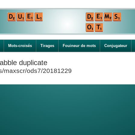
Mots-croisés
Tirages
Fouineur de mots
Conjugateur
abble duplicate
ies/maxscr/ods7/20181229