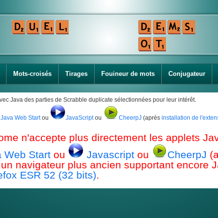
Mots-croisés
Tirages
Fouineur de mots
Conjugateur
avec Java des parties de Scrabble duplicate sélectionnées pour leur intérêt.
Java Web Start
ou
JavaScript
ou
CheerpJ
(après
installation de l'ext
ome n'accepte plus directement les applets Jav
 Web Start
ou
Javascript
ou
CheerpJ
(
ou un navigateur plus ancien supportant encor
efox ESR 52 (32 bits)
.