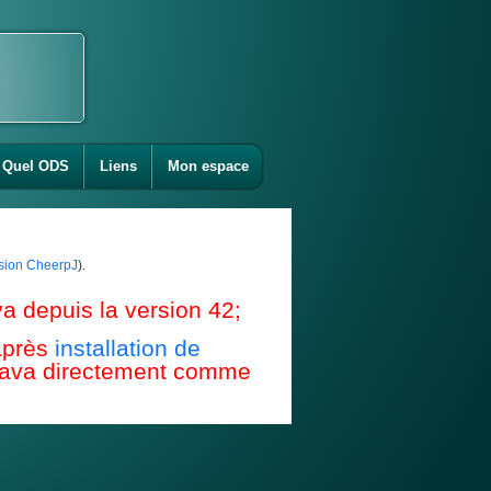
Quel ODS
Liens
Mon espace
ension CheerpJ
).
a depuis la version 42;
après
installation de
e Java directement comme