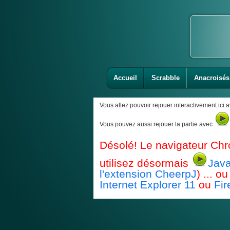
Accueil
Scrabble
Anacroisés
Vous allez pouvoir rejouer interactivement ici 
Vous pouvez aussi rejouer la partie avec
Désolé! Le navigateur Chr
utilisez désormais
Java
l'extension CheerpJ
) ... 
Internet Explorer 11
ou
Fir