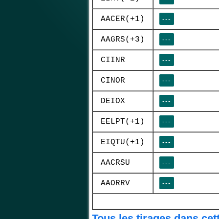
AACER(+1)
---
AAGRS(+3)
---
CIINR
---
CINOR
---
DEIOX
---
EELPT(+1)
---
EIQTU(+1)
---
AACRSU
---
AAORRV
---
Tous les tirages dans cet