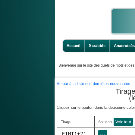
Accueil
Scrabble
Anacroisés
Bienvenue
sur le site des duels de mots et des 
Retour à la liste des dernières nouveautés
Tirag
(
Cliquez sur le bouton dans la deuxième colonn
Voir tout
Tirage
Solution
EIMT(+2)
---