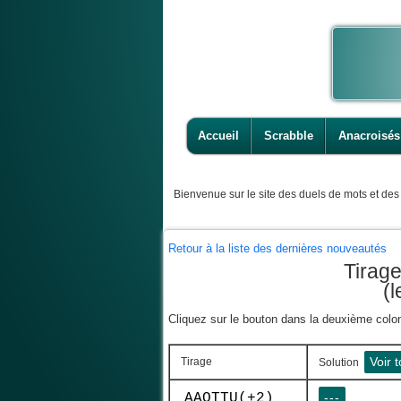
Accueil
Scrabble
Anacroisés
Bienvenue
sur le site des duels de mots et des 
Retour à la liste des dernières nouveautés
Tirag
(
Cliquez sur le bouton dans la deuxième colonn
Voir t
Tirage
Solution
AAOTTU(+2)
---