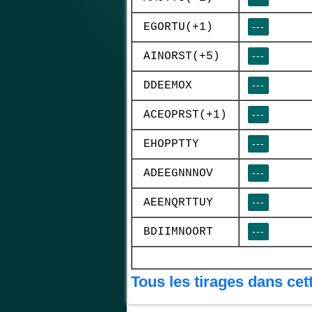
EGORTU(+1)
---
AINORST(+5)
---
DDEEMOX
---
ACEOPRST(+1)
---
EHOPPTTY
---
ADEEGNNNOV
---
AEENQRTTUY
---
BDIIMNOORT
---
Tous les tirages dans cet