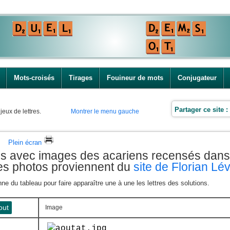
Mots-croisés
Tirages
Fouineur de mots
Conjugateur
Partager ce site :
jeux de lettres.
Montrer le menu gauche
Plein écran
es avec images des acariens recensés dans
les photos proviennent du
site de Florian Lé
e du tableau pour faire apparaître une à une les lettres des solutions.
out
Image