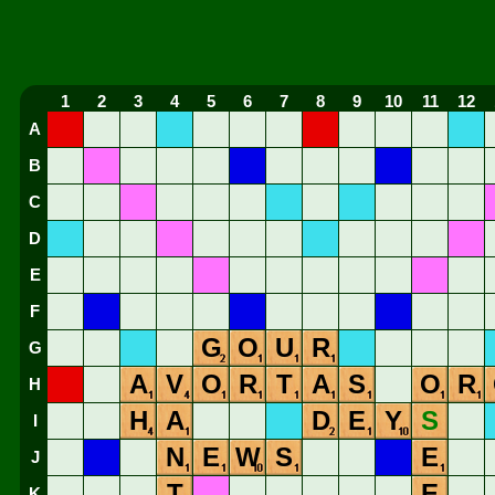
1
2
3
4
5
6
7
8
9
10
11
12
A
B
C
D
E
F
G
O
U
R
G
A
V
O
R
T
A
S
O
R
H
H
A
D
E
Y
S
I
N
E
W
S
E
J
T
E
K