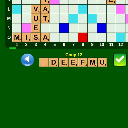
V
A
L
U
T
M
E
N
M
I
S
A
O
1
2
3
4
5
6
7
8
9
10
11
12
Coup 12
D
E
E
F
M
U