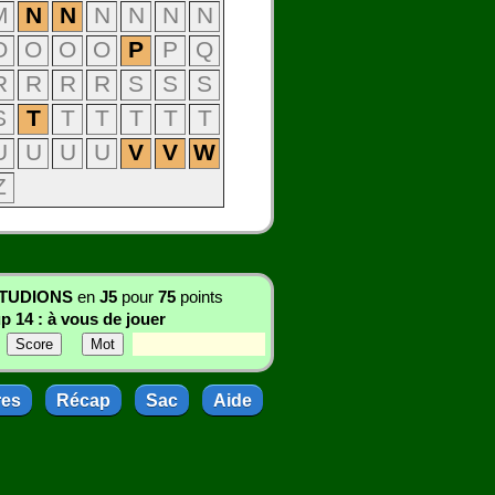
M
N
N
N
N
N
N
O
O
O
O
P
P
Q
R
R
R
R
S
S
S
S
T
T
T
T
T
T
U
U
U
U
V
V
W
Z
TUDIONS
en
J5
pour
75
points
p 14 : à vous de jouer
res
Récap
Sac
Aide