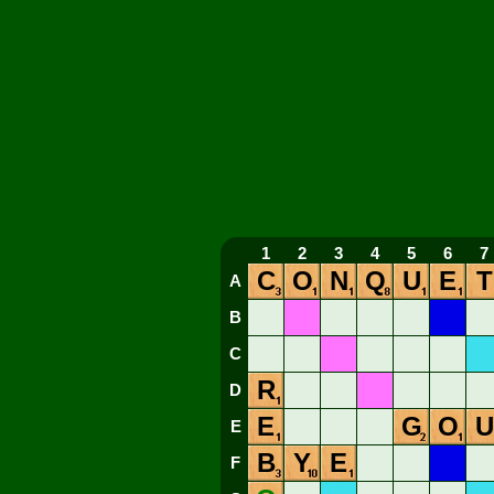
1
2
3
4
5
6
7
C
O
N
Q
U
E
T
A
B
C
R
D
E
G
O
U
E
B
Y
E
F