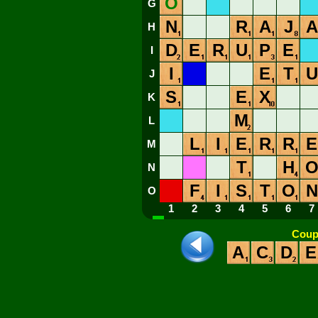
O
G
N
R
A
J
A
H
D
E
R
U
P
E
I
I
E
T
U
J
S
E
X
K
M
L
L
I
E
R
R
E
M
T
H
N
F
I
S
T
O
N
O
1
2
3
4
5
6
7
Coup
A
C
D
E