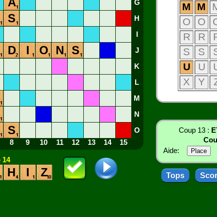
A
G
M
M
S
H
O
O
I
R
R
D
I
O
N
S
S
S
J
U
U
K
X
Y
L
M
O
N
S
O
Coup 13 :
E
Cou
8
9
10
11
12
13
14
15
Aide:
 14
H
I
Z
Tops
Sco