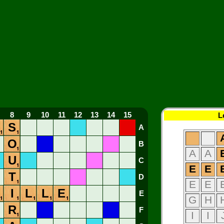
8
9
10
11
12
13
14
15
L
S
A
O
B
A
A
U
C
E
E
T
D
E
E
I
L
L
E
E
G
H
R
F
I
I