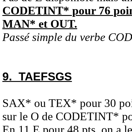
CODETINT* pour 76 point
MAN* et OUT.
Passé simple du verbe CO
9. TAEFSGS
SAX* ou TEX* pour 30 poi
sur le O de CODETINT* pou
En 11 E pour 48 pts, on a 