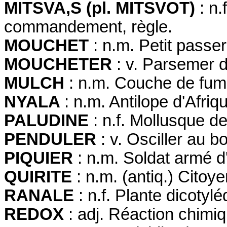
MITSVA,S (pl. MITSVOT)
: n
commandement, règle.
MOUCHET
: n.m. Petit passe
MOUCHETER
: v. Parsemer d
MULCH
: n.m. Couche de fum
NYALA
: n.m. Antilope d'Afri
PALUDINE
: n.f. Mollusque d
PENDULER
: v. Osciller au b
PIQUIER
: n.m. Soldat armé d
QUIRITE
: n.m. (antiq.) Cito
RANALE
: n.f. Plante dicotyl
REDOX
: adj. Réaction chimi