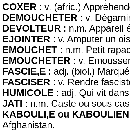
COXER
: v. (afric.) Appréhend
DEMOUCHETER
: v. Dégarni
DEVOLTEUR
: n.m. Appareil 
EJOINTER
: v. Amputer un oi
EMOUCHET
: n.m. Petit rapa
EMOUCHETER
: v. Emousse
FASCIE,E
: adj. (biol.) Marqu
FASCISER
: v. Rendre fascist
HUMICOLE
: adj. Qui vit dan
JATI
: n.m. Caste ou sous cas
KABOULI,E ou KABOULIE
Afghanistan.