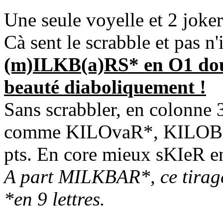
Une seule voyelle et 2 jokers
Cà sent le scrabble et pas n
(m)ILKB(a)RS* en O1 doub
beauté diaboliquement !
Sans scrabbler, en colonne 
comme KILOvaR*, KILOBit*
pts. En core mieux sKIeR e
A part MILKBAR*, ce tira
*en 9 lettres.