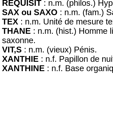
REQUISIT
: n.m. (philos.) Hy
SAX ou SAXO
: n.m. (fam.) 
TEX
: n.m. Unité de mesure tex
THANE
: n.m. (hist.) Homme l
saxonne.
VIT,S
: n.m. (vieux) Pénis.
XANTHIE
: n.f. Papillon de nui
XANTHINE
: n.f. Base organiq