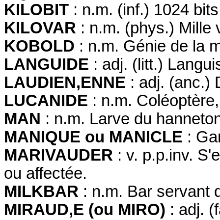
KILOBIT
: n.m. (inf.) 1024 bits
KILOVAR
: n.m. (phys.) Mille 
KOBOLD
: n.m. Génie de la 
LANGUIDE
: adj. (litt.) Langu
LAUDIEN,ENNE
: adj. (anc.)
LUCANIDE
: n.m. Coléoptère,
MAN
: n.m. Larve du hanneton
MANIQUE ou MANICLE
: Ga
MARIVAUDER
: v. p.p.inv. S
ou affectée.
MILKBAR
: n.m. Bar servant 
MIRAUD,E (ou MIRO)
: adj. 