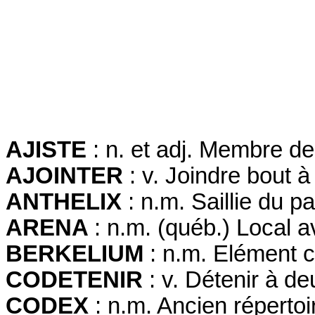
AJISTE
: n. et adj. Membre d
AJOINTER
: v. Joindre bout à
ANTHELIX
: n.m. Saillie du pav
ARENA
: n.m. (québ.) Local 
BERKELIUM
: n.m. Elément c
CODETENIR
: v. Détenir à de
CODEX
: n.m. Ancien réperto