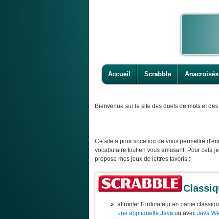
Accueil
Scrabble
Anacroisés
Bienvenue
sur le site des duels de mots et des 
Ce site a pour vocation de vous permettre d'enr
vocabulaire tout en vous amusant. Pour cela j
propose mes jeux de lettres favoris :
Classi
affronter l'ordinateur en partie classiq
une appliquette Java
ou avec
Java We