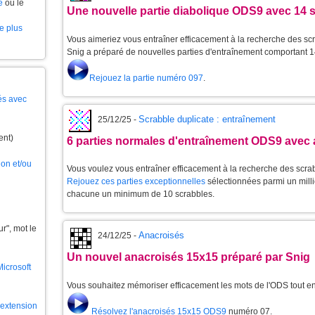
e
ou le
Une nouvelle partie diabolique ODS9 avec 14 
le plus
Vous aimeriez vous entraîner efficacement à la recherche des scr
Snig a préparé de nouvelles parties d'entraînement comportant 1
Rejouez la partie numéro 097
.
és avec
Scrabble duplicate : entraînement
25/12/25 -
ent)
6 parties normales d'entraînement ODS9 avec 
ion et/ou
Vous voulez vous entraîner efficacement à la recherche des scra
Rejouez ces parties exceptionnelles
sélectionnées parmi un milli
chacune un minimum de 10 scrabbles.
", mot le
Anacroisés
24/12/25 -
Un nouvel anacroisés 15x15 préparé par Snig
Microsoft
Vous souhaitez mémoriser efficacement les mots de l'ODS tout 
l'extension
Résolvez l'anacroisés 15x15 ODS9
numéro 07.