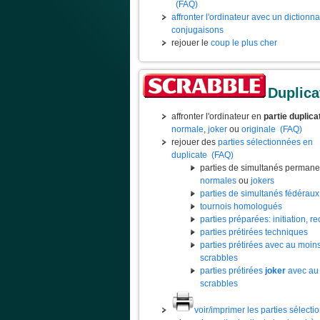
(FAQ)
affronter l'ordinateur avec un dictionn
conjugaisons
rejouer le
coup le plus cher
Duplica
affronter l'ordinateur en
partie duplica
normale
,
joker
ou
originale
(FAQ)
rejouer des
parties sélectionnées en
duplicate
(FAQ)
parties de simultanés permane
normales
ou
jokers
parties de simultanés fédéraux
tournois homologués
parties préparées: initiation, rec
parties prétirées techniques
parties prétirées avec au moin
scrabbles
parties prétirées
joker
avec au
scrabbles
voir/imprimer les parties sélect