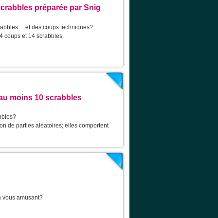
scrabbles préparée par Snig
abbles ... et des coups techniques?
4 coups et 14 scrabbles.
au moins 10 scrabbles
bbles?
on de parties aléatoires; elles comportent
en vous amusant?