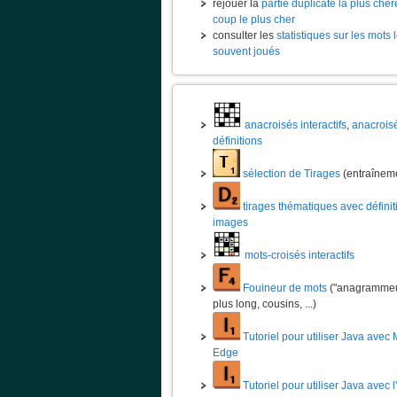
rejouer la
partie duplicate la plus chèr
coup le plus cher
consulter les
statistiques sur les mots 
souvent joués
anacroisés interactifs
,
anacrois
définitions
sélection de Tirages
(entraînem
tirages thématiques avec définit
images
mots-croisés interactifs
Fouineur de mots
("anagrammeur
plus long, cousins, ...)
Tutoriel pour utiliser Java avec 
Edge
Tutoriel pour utiliser Java avec 