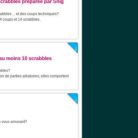
scrabbles préparée par Snig
abbles ... et des coups techniques?
4 coups et 14 scrabbles.
au moins 10 scrabbles
bbles?
on de parties aléatoires; elles comportent
en vous amusant?