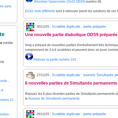
Résolvez l'anacroisés 15x15 ODS9
numéro 08.
aire sans
(
3242 mots différents
sont à retrouver parmi les solutions de ces
Scrabble duplicate : partie préparée
30/12/25 -
te
Une nouvelle partie diabolique ODS9 préparée
te
inédite
Snig a préparé de nouvelles parties d'entraînement très techniques
comprennent de 3 à 6 scrabbles et peuvent donc se jouer comme
Rejouez la partie numéro 103
.
nts
Scrabble duplicate : tournois Simultanés 
27/12/25 -
ords ...
6 nouvelles parties de Simultanés permanents
s 9
Rejouez les 6 plus récentes parties de Simultanés permanents (et
le
fouineur de Simultanés permanents
 moins 11
Scrabble duplicate : partie préparée
26/12/25 -
ionnées