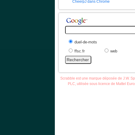
CheerpJ dans Chrome
duel-de-mots
ffsc.fr
web
Scrabble est une marque déposée de J.W. S
PLC, utilisée sous licence de Mattel Eur