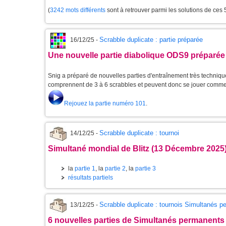
(
3242 mots différents
sont à retrouver parmi les solutions de ces
Scrabble duplicate : partie préparée
16/12/25 -
Une nouvelle partie diabolique ODS9 préparée
Snig a préparé de nouvelles parties d'entraînement très techniques
comprennent de 3 à 6 scrabbles et peuvent donc se jouer comme
Rejouez la partie numéro 101
.
Scrabble duplicate : tournoi
14/12/25 -
Simultané mondial de Blitz (13 Décembre 2025
la
partie 1
, la
partie 2
, la
partie 3
résultats partiels
Scrabble duplicate : tournois Simultanés 
13/12/25 -
6 nouvelles parties de Simultanés permanents