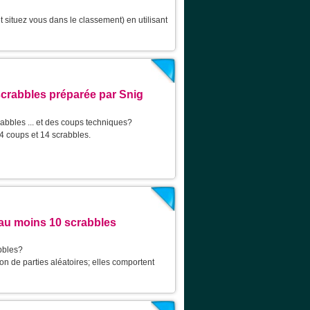
 situez vous dans le classement) en utilisant
scrabbles préparée par Snig
abbles ... et des coups techniques?
4 coups et 14 scrabbles.
au moins 10 scrabbles
bbles?
on de parties aléatoires; elles comportent