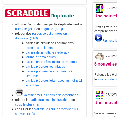
30/12/2
Duplicate
Une nouvell
affronter l'ordinateur en
partie duplicate
inédite
Snig a préparé d
normale
,
joker
ou
originale
(FAQ)
comprennent de 
rejouer des
parties sélectionnées en
duplicate
(FAQ)
Rejouez l
parties de simultanés permanents
normales
ou
jokers
parties de simultanés fédéraux
27/12/2
tournois homologués
parties préparées: initiation, records ...
6 nouvelle
parties prétirées techniques
parties prétirées avec au moins 9
Rejouez les 6 p
scrabbles
le
fouineur de 
parties prétirées
joker
avec au moins 11
scrabbles
26/12/2
voir/imprimer les parties sélectionnées
rejouer la
partie duplicate la plus chère
ou le
Une nouvell
coup le plus cher
consulter les
statistiques sur les mots le plus
Vous aimeriez v
souvent joués