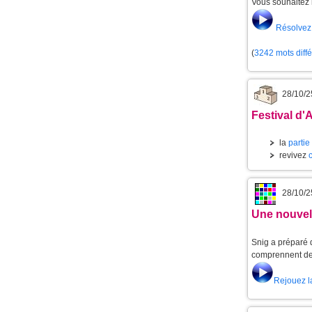
Vous souhaitez 
Résolvez 
(
3242 mots diff
28/10/2
Festival d'
la
partie
revivez
28/10/2
Une nouvell
Snig a préparé d
comprennent de 
Rejouez l