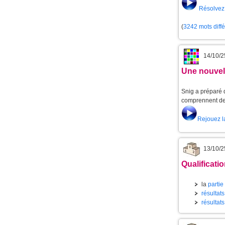
Résolvez 
(
3242 mots diff
14/10/2
Une nouvell
Snig a préparé d
comprennent de 
Rejouez l
13/10/2
Qualificati
la
partie
résultats
résultats