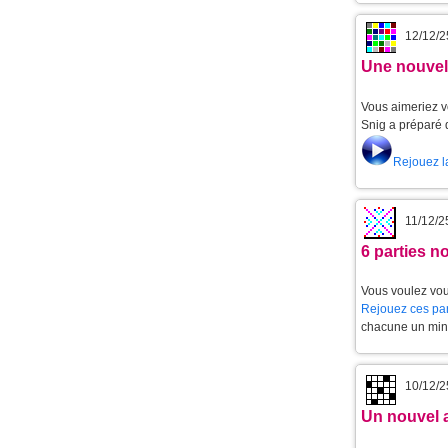
12/12/2
Une nouvell
Vous aimeriez v
Snig a préparé 
Rejouez l
11/12/2
6 parties 
Vous voulez vou
Rejouez ces par
chacune un min
10/12/2
Un nouvel 