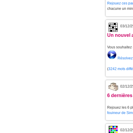
Rejouez ces par
chacune un min
03/12/2
Un nouvel 
Vous souhaitez 
Résolvez 
(
3242 mots diff
02/12/2
6 dernières
Rejouez les 6 pl
fouineur de Sim
02/12/2