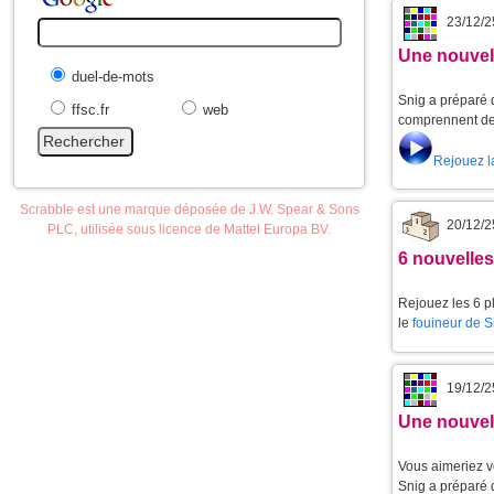
23/12/2
Une nouvell
duel-de-mots
Snig a préparé d
ffsc.fr
web
comprennent de 
Rejouez l
Scrabble est une marque déposée de J.W. Spear & Sons
20/12/2
PLC, utilisée sous licence de Mattel Europa BV.
6 nouvelle
Rejouez les 6 p
le
fouineur de 
19/12/2
Une nouvell
Vous aimeriez v
Snig a préparé 