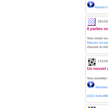
Rejouez l
18/12/2
6 parties 
Vous voulez vou
Rejouez ces par
chacune un min
17/12/2
Un nouvel 
Vous souhaitez 
Résolvez 
(
3242 mots diff