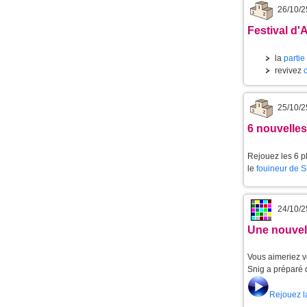
26/10/2
Festival d'
la
partie
revivez
25/10/2
6 nouvelle
Rejouez les 6 p
le
fouineur de 
24/10/2
Une nouvell
Vous aimeriez v
Snig a préparé 
Rejouez l