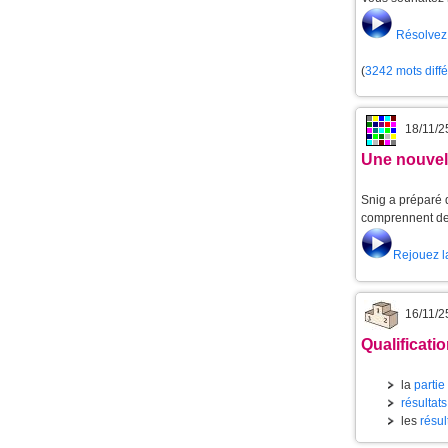
Résolvez 
(
3242 mots diff
18/11/2
Une nouvell
Snig a préparé d
comprennent de 
Rejouez l
16/11/2
Qualificati
la
partie
résultats
les
résul