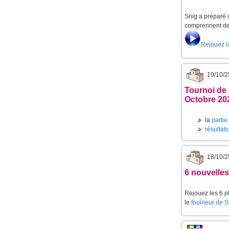
Snig a préparé d
comprennent de 
Rejouez l
19/10/2
Tournoi de 
Octobre 20
la
partie
résultat
18/10/2
6 nouvelle
Rejouez les 6 p
le
fouineur de 