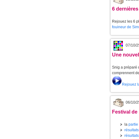
6 dernières
Rejouez les 6 pl
fouineur de Sim
07/10/2
Une nouvell
Snig a préparé d
comprennent de 
Rejouez l
06/10/2
Festival de
la
partie
résultat
résultat