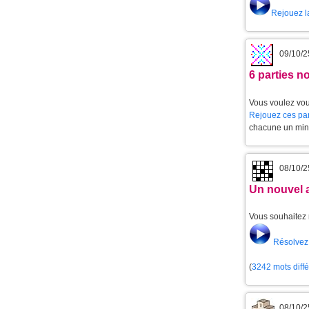
Rejouez l
09/10/2
6 parties 
Vous voulez vou
Rejouez ces par
chacune un min
08/10/2
Un nouvel 
Vous souhaitez 
Résolvez 
(
3242 mots diff
08/10/2