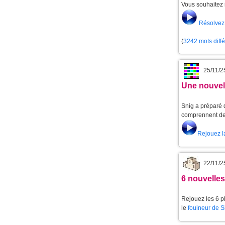
Vous souhaitez 
Résolvez 
(
3242 mots diff
25/11/2
Une nouvell
Snig a préparé d
comprennent de 
Rejouez l
22/11/2
6 nouvelle
Rejouez les 6 p
le
fouineur de 