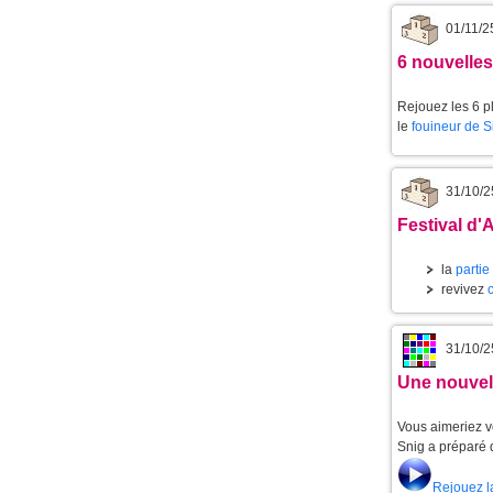
01/11/2
6 nouvelle
Rejouez les 6 p
le
fouineur de 
31/10/2
Festival d'
la
partie
revivez
31/10/2
Une nouvell
Vous aimeriez v
Snig a préparé 
Rejouez l