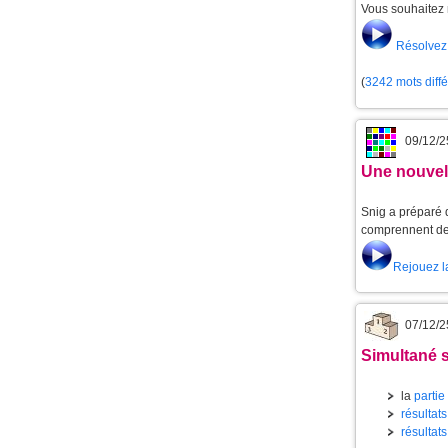
Vous souhaitez 
Résolvez 
(
3242 mots diff
09/12/2
Une nouvell
Snig a préparé d
comprennent de 
Rejouez l
07/12/2
Simultané s
la
partie
résultats
résultats