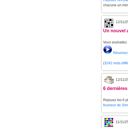
Rejouez ces par
chacune un min
12/11/2
Un nouvel 
Vous souhaitez 
Résolvez 
(
3242 mots diff
12/11/2
6 dernières
Rejouez les 6 pl
fouineur de Sim
11/11/2