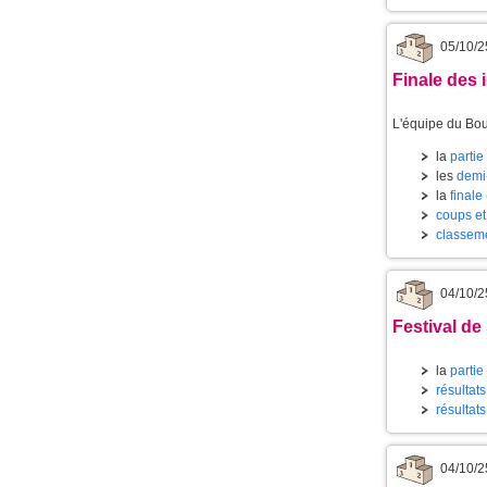
05/10/2
Finale des 
L'équipe du Bo
la
partie 
les
demi-
la
finale 
coups et
classeme
04/10/2
Festival de
la
partie
résultat
résultat
04/10/2