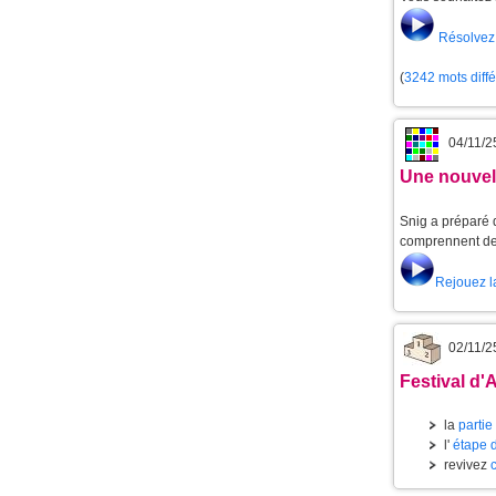
Résolvez 
(
3242 mots diff
04/11/2
Une nouvell
Snig a préparé d
comprennent de 
Rejouez l
02/11/2
Festival d'
la
partie
l'
étape 
revivez