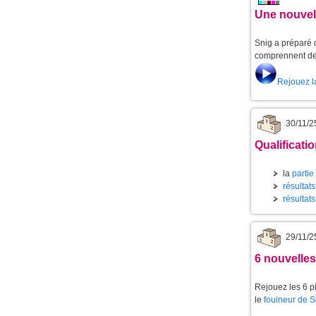
Une nouvell
Snig a préparé d
comprennent de 
Rejouez l
30/11/2
Qualificati
la
partie
résultats
résultats
29/11/2
6 nouvelle
Rejouez les 6 p
le
fouineur de 