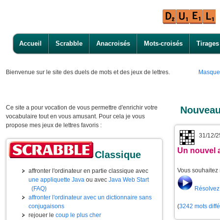
Accueil
Scrabble
Anacroisés
Mots-croisés
Tirages
Bienvenue
sur le site des duels de mots et des jeux de lettres.
Masque
Ce site a pour vocation de vous permettre d'enrichir votre
Nouveau
vocabulaire tout en vous amusant. Pour cela je vous
propose mes jeux de lettres favoris :
31/12/2
Un nouvel 
Classique
Vous souhaitez 
affronter l'ordinateur en partie classique avec
une appliquette Java
ou avec
Java Web Start
Résolvez 
(FAQ)
affronter l'ordinateur avec un dictionnaire sans
(
3242 mots diff
conjugaisons
rejouer le
coup le plus cher