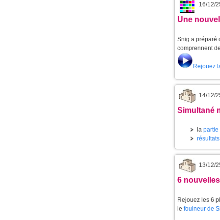
16/12/2
Une nouvell
Snig a préparé d
comprennent de 
Rejouez l
14/12/2
Simultané m
la
partie
résultats
13/12/2
6 nouvelle
Rejouez les 6 p
le
fouineur de 