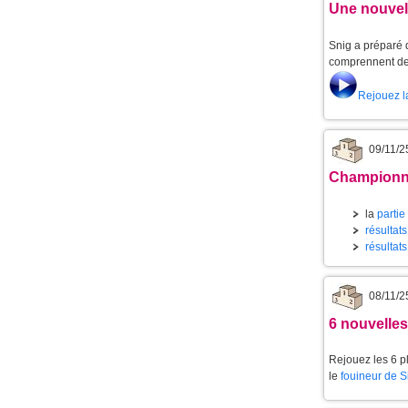
Une nouvell
Snig a préparé d
comprennent de 
Rejouez l
09/11/2
Championna
la
partie
résultats
résultats
08/11/2
6 nouvelle
Rejouez les 6 p
le
fouineur de 