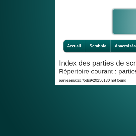
Accueil
Scrabble
Anacroisés
Index des parties de scr
Répertoire courant : part
parties/maxscr/ods9/20250130 not found