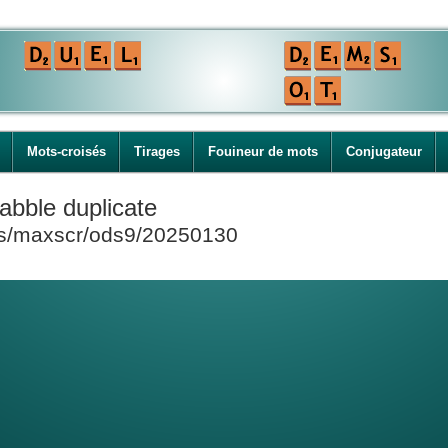
Mots-croisés
Tirages
Fouineur de mots
Conjugateur
abble duplicate
ies/maxscr/ods9/20250130