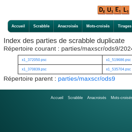
Accueil
Scrabble
Anacroisés
Mots-croisés
Tirages
Index des parties de scrabble duplicate
Répertoire courant : parties/maxscr/ods9/20
x1_372050.psc
x1_519686.psc
x1_370839.psc
x1_535704.psc
Répertoire parent :
parties/maxscr/ods9
Accueil
Scrabble
Anacroisés
Mots-croisé