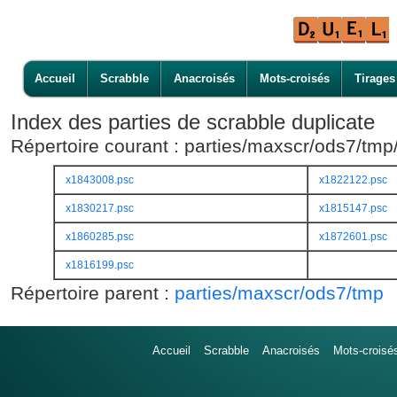
Accueil
Scrabble
Anacroisés
Mots-croisés
Tirages
Index des parties de scrabble duplicate
Répertoire courant : parties/maxscr/ods7/tm
x1843008.psc
x1822122.psc
x1830217.psc
x1815147.psc
x1860285.psc
x1872601.psc
x1816199.psc
Répertoire parent :
parties/maxscr/ods7/tmp
Accueil
Scrabble
Anacroisés
Mots-croisé