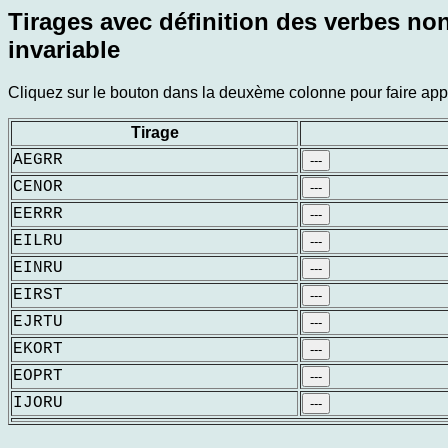
Tirages avec définition des verbes non
invariable
Cliquez sur le bouton dans la deuxème colonne pour faire appar
Tirage
AEGRR
---
CENOR
---
EERRR
---
EILRU
---
EINRU
---
EIRST
---
EJRTU
---
EKORT
---
EOPRT
---
IJORU
---