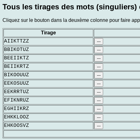
Tous les tirages des mots (singuliers) 
Cliquez sur le bouton dans la deuxème colonne pour faire appar
Tirage
AIIKTTZZ
---
BBIKOTUZ
---
BEEIIKTZ
---
BEIIKRTZ
---
BIKOOUUZ
---
EEKOSUUZ
---
EEKRRTUZ
---
EFIKNRUZ
---
EGHIIKRZ
---
EHKKLOOZ
---
EHKOOSVZ
---