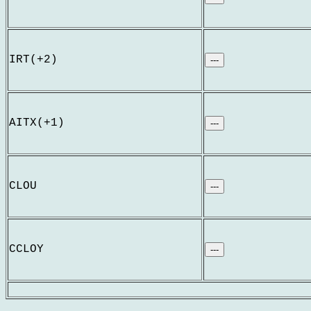
IRT(+2)
---
AITX(+1)
---
CLOU
---
CCLOY
---