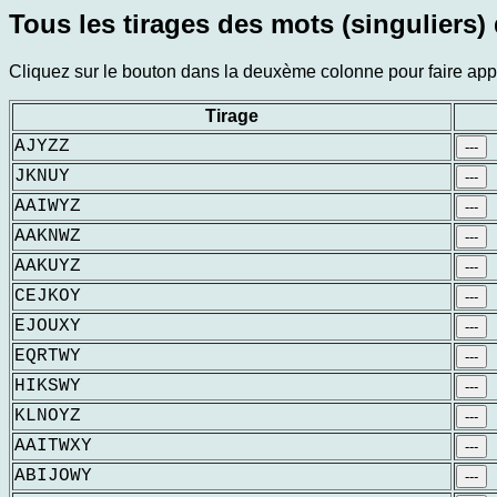
Tous les tirages des mots (singuliers) 
Cliquez sur le bouton dans la deuxème colonne pour faire appar
Tirage
AJYZZ
---
JKNUY
---
AAIWYZ
---
AAKNWZ
---
AAKUYZ
---
CEJKOY
---
EJOUXY
---
EQRTWY
---
HIKSWY
---
KLNOYZ
---
AAITWXY
---
ABIJOWY
---