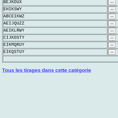
BEJKOUX
---
EHIKSWY
---
ABCEIKWZ
---
AEIJQUZZ
---
AEIKLRWY
---
CIJKOSTY
---
EIKMQRUY
---
EIKQSTUY
---
Tous les tirages dans cette catégorie