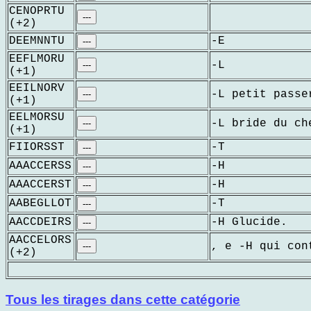
CENOPRTU
---
(+2)
DEEMNNTU
-E
---
EEFLMORU
-L
---
(+1)
EEILNORV
-L petit passe
---
(+1)
EELMORSU
-L bride du ch
---
(+1)
FIIORSST
-T
---
AAACCERSS
-H
---
AAACCERST
-H
---
AABEGLLOT
-T
---
AACCDEIRS
-H Glucide.
---
AACCELORS
, e -H qui con
---
(+2)
Tous les tirages dans cette catégorie