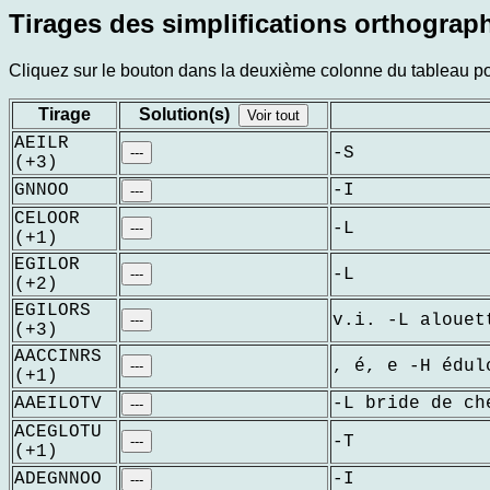
Tirages des simplifications orthograp
Cliquez sur le bouton dans la deuxième colonne du tableau pour
Tirage
Solution(s)
Voir tout
AEILR
-S
---
(+3)
GNNOO
-I
---
CELOOR
-L
---
(+1)
EGILOR
-L
---
(+2)
EGILORS
v.i. -L alouet
---
(+3)
AACCINRS
, é, e -H édul
---
(+1)
AAEILOTV
-L bride de ch
---
ACEGLOTU
-T
---
(+1)
ADEGNNOO
-I
---