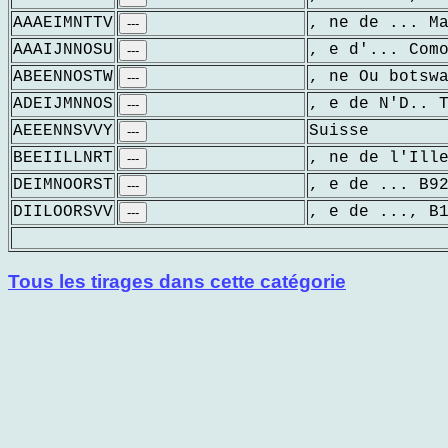
AAAEIMNTTV
, ne de ... M
---
AAAIJNNOSU
, e d'... Com
---
ABEENNOSTW
, ne Ou botsw
---
ADEIJMNNOS
, e de N'D.. 
---
AEEENNSVVY
Suisse
---
BEEIILLNRT
, ne de l'Ill
---
DEIMNOORST
, e de ... B9
---
DIILOORSVV
, e de ..., B
---
Tous les tirages dans cette catégorie