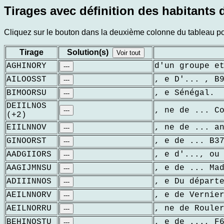
Tirages avec définition des habitants 
Cliquez sur le bouton dans la deuxième colonne du tableau pour
Tirage
Solution(s)
Voir tout
AGHINORY
d'un groupe e
---
AILOOSST
, e D'... , B
---
BIMOORSU
, e Sénégal.
---
DEIILNOS
, ne de ... C
---
(+2)
EIILNNOV
, ne de ... a
---
GINOORST
, e de ... B3
---
AADGIIORS
, e d'..., ou
---
AAGIJMNSU
, e de ... Ma
---
ADIIINNOS
, e Du départ
---
AEILNNORV
, e de Vernie
---
AEILNORRU
, ne de Roule
---
BEHINOSTU
, e de ..., F
---