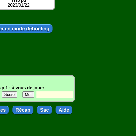
TH5 p3
2023/01/22
r en mode débriefing
p 1 : à vous de jouer
res
Récap
Sac
Aide