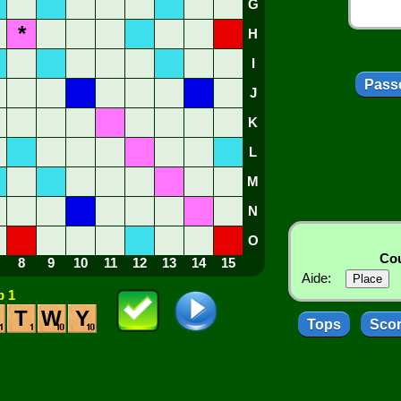
G
*
H
I
Passe
J
K
L
M
N
O
Cou
8
9
10
11
12
13
14
15
Aide:
 1
T
W
Y
Tops
Sco