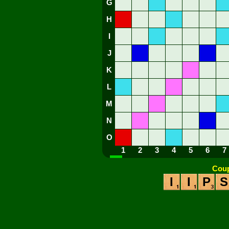
G
H
I
J
K
L
M
N
O
1
2
3
4
5
6
7
Coup
I
I
P
S