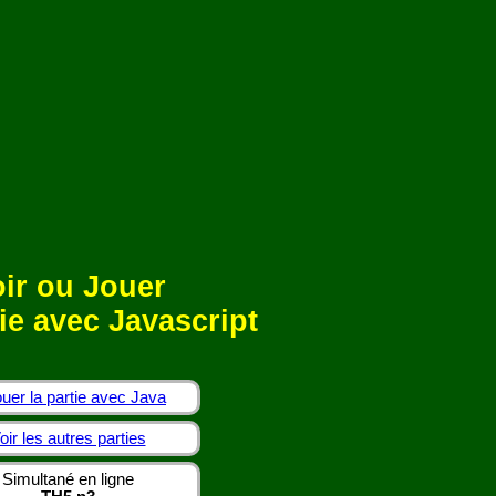
ir ou Jouer
ie avec Javascript
uer la partie avec Java
oir les autres parties
Simultané en ligne