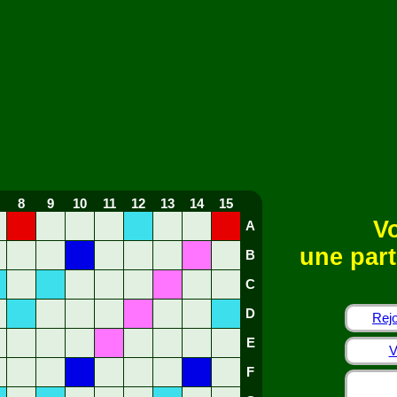
8
9
10
11
12
13
14
15
Vo
A
une part
B
C
D
Rejo
E
V
F