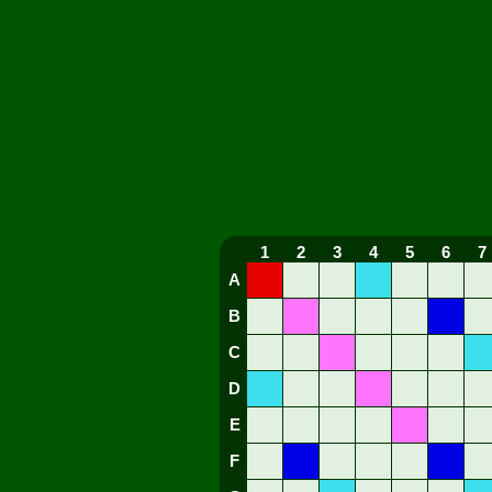
1
2
3
4
5
6
7
A
B
C
D
E
F