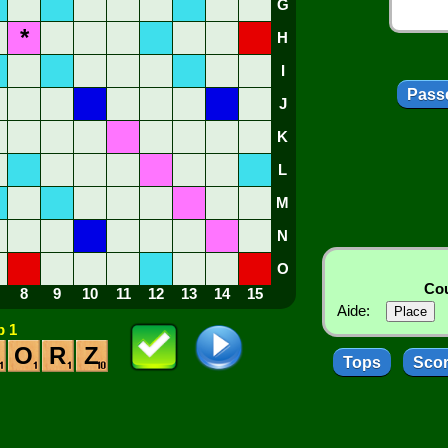
G
*
H
I
Passe
J
K
L
M
N
O
Cou
8
9
10
11
12
13
14
15
Aide:
 1
O
R
Z
Tops
Sco