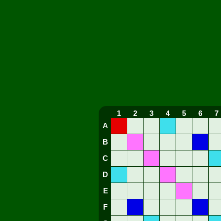
1
2
3
4
5
6
7
A
B
C
D
E
F