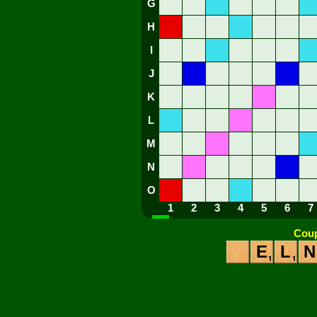
G
H
I
J
K
L
M
N
O
1
2
3
4
5
6
7
Coup
E
L
N