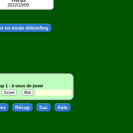
TH5 p3
2022/10/09
r en mode débriefing
p 1 : à vous de jouer
res
Récap
Sac
Aide