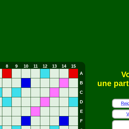
8
9
10
11
12
13
14
15
Vo
A
une part
B
C
D
Rejo
E
V
F