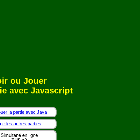
ir ou Jouer
ie avec Javascript
uer la partie avec Java
oir les autres parties
Simultané en ligne