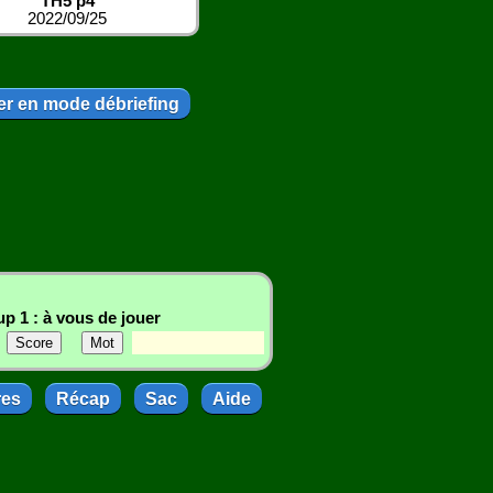
TH5 p4
2022/09/25
r en mode débriefing
p 1 : à vous de jouer
res
Récap
Sac
Aide