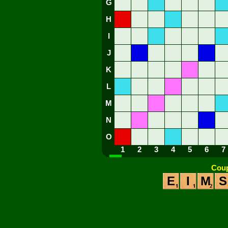
G
H
I
J
K
L
M
N
O
1
2
3
4
5
6
7
Coup
E
I
M
S