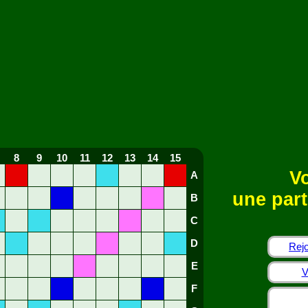
8
9
10
11
12
13
14
15
Vo
A
une part
B
C
D
Rejo
E
V
F