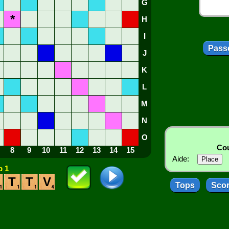
G
*
H
I
Passe
J
K
L
M
N
O
Cou
8
9
10
11
12
13
14
15
Aide:
 1
T
T
V
Tops
Sco