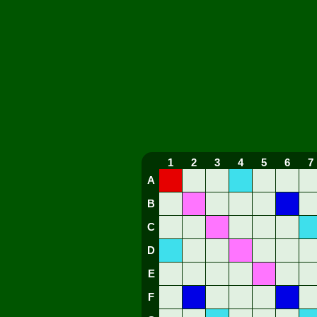
1
2
3
4
5
6
7
A
B
C
D
E
F