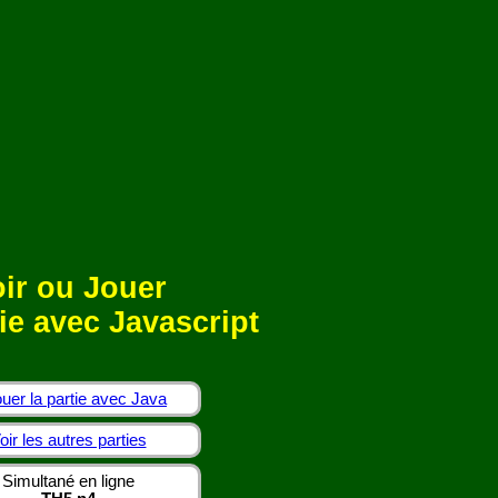
ir ou Jouer
ie avec Javascript
uer la partie avec Java
oir les autres parties
Simultané en ligne