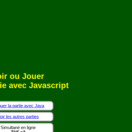
ir ou Jouer
ie avec Javascript
uer la partie avec Java
oir les autres parties
Simultané en ligne