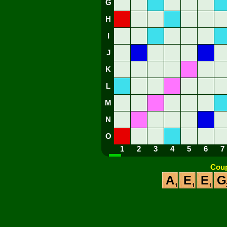
G
H
I
J
K
L
M
N
O
1
2
3
4
5
6
7
Coup
A
E
E
G