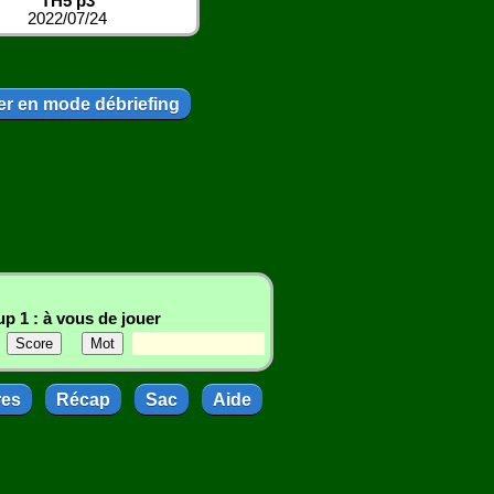
TH5 p3
2022/07/24
r en mode débriefing
p 1 : à vous de jouer
res
Récap
Sac
Aide