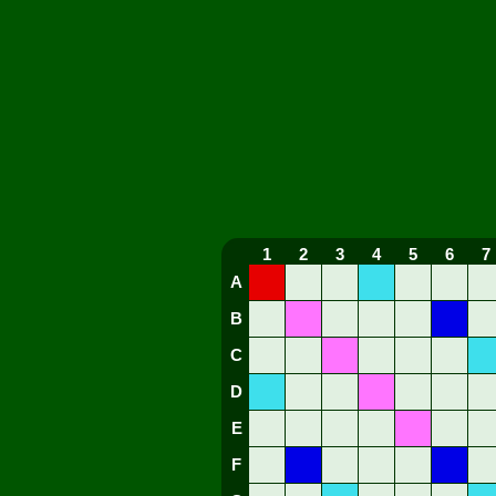
1
2
3
4
5
6
7
A
B
C
D
E
F