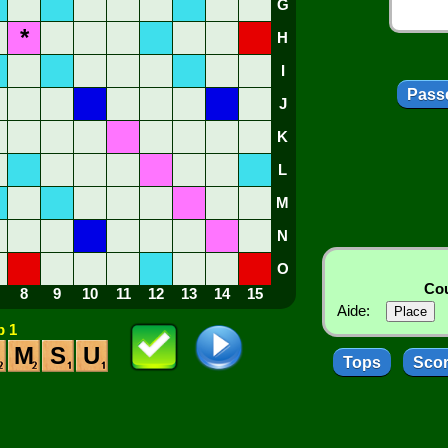
G
*
H
I
Passe
J
K
L
M
N
O
Cou
8
9
10
11
12
13
14
15
Aide:
 1
M
S
U
Tops
Sco