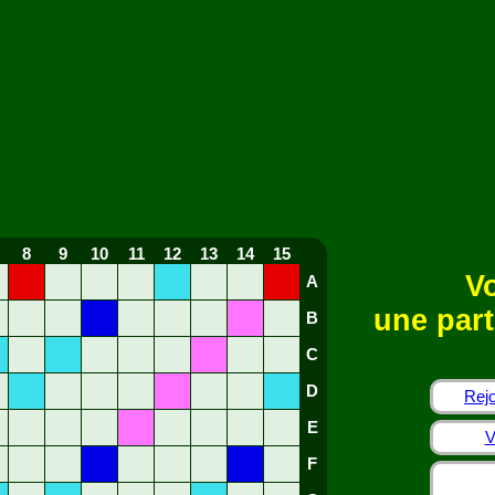
8
9
10
11
12
13
14
15
Vo
A
une part
B
C
D
Rejo
E
V
F