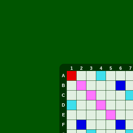
1
2
3
4
5
6
7
A
B
C
D
E
F