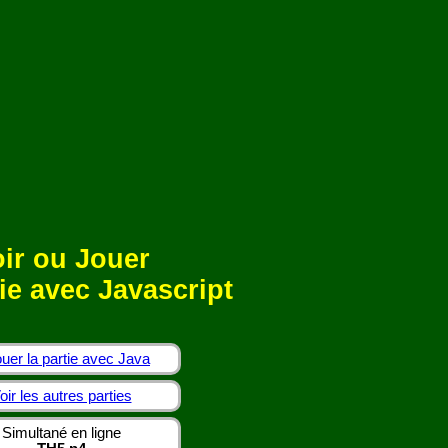
ir ou Jouer
ie avec Javascript
uer la partie avec Java
oir les autres parties
Simultané en ligne