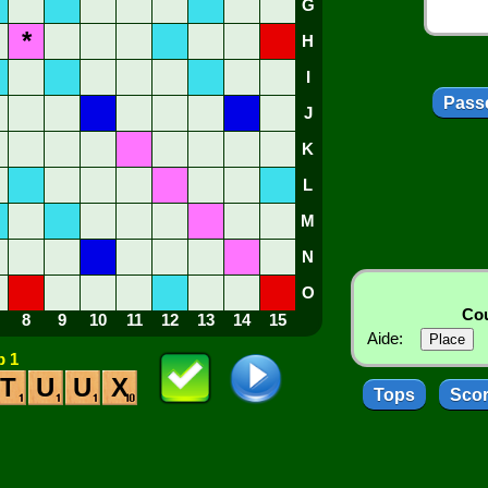
G
*
H
I
Passe
J
K
L
M
N
O
Cou
8
9
10
11
12
13
14
15
Aide:
 1
T
U
U
X
Tops
Sco