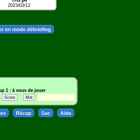
TH5 p4
2023/03/12
r en mode débriefing
p 1 : à vous de jouer
res
Récap
Sac
Aide