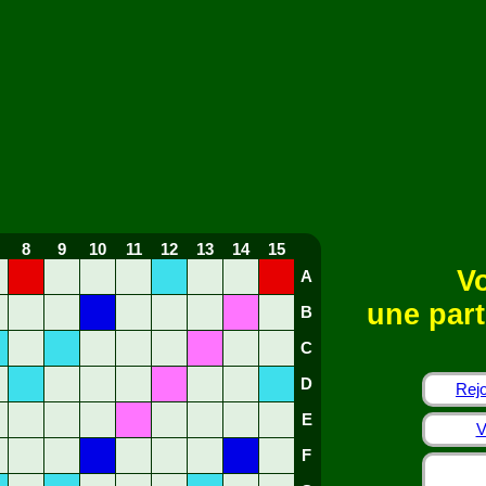
8
9
10
11
12
13
14
15
Vo
A
une part
B
C
D
Rejo
E
V
F