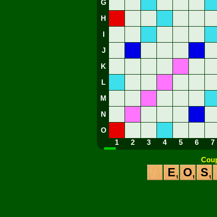
G
H
I
J
K
L
M
N
O
1
2
3
4
5
6
7
Coup
E
O
S