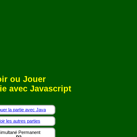
ir ou Jouer
ie avec Javascript
uer la partie avec Java
oir les autres parties
imultané Permanent