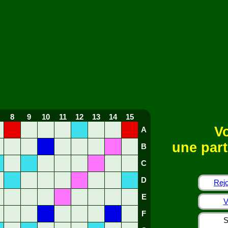
8
9
10
11
12
13
14
15
Vo
A
une part
B
C
D
Rejo
E
V
F
S