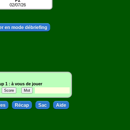
P2
02/07/26
r en mode débriefing
p 1 : à vous de jouer
res
Récap
Sac
Aide