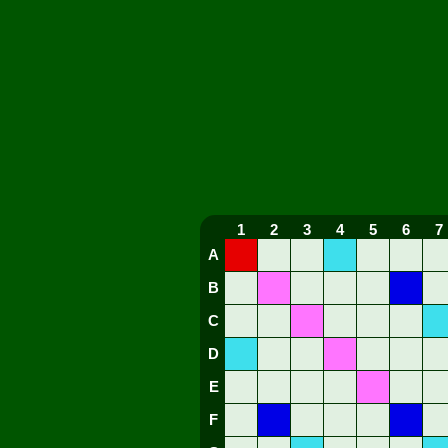
1
2
3
4
5
6
7
A
B
C
D
E
F