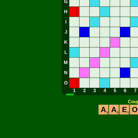
G
H
I
J
K
L
M
N
O
1
2
3
4
5
6
7
Coup
A
A
E
O