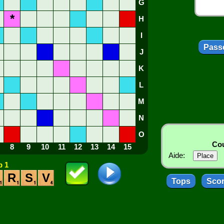
G
*
H
I
Passe
J
K
L
M
N
O
Cou
8
9
10
11
12
13
14
15
Aide:
 1
R
S
V
Tops
Sco