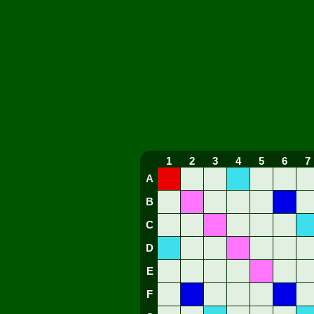
1
2
3
4
5
6
7
A
B
C
D
E
F