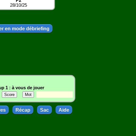
P2
28/10/25
r en mode débriefing
p 1 : à vous de jouer
res
Récap
Sac
Aide