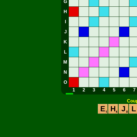
G
H
I
J
K
L
M
N
O
1
2
3
4
5
6
7
Coup
E
H
J
L