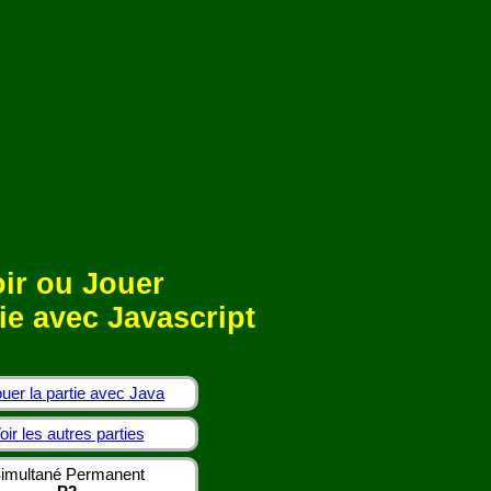
ir ou Jouer
ie avec Javascript
uer la partie avec Java
oir les autres parties
imultané Permanent