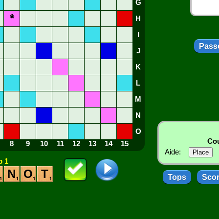
G
*
H
I
Passe
J
K
L
M
N
O
Cou
8
9
10
11
12
13
14
15
Aide:
 1
N
O
T
Tops
Sco