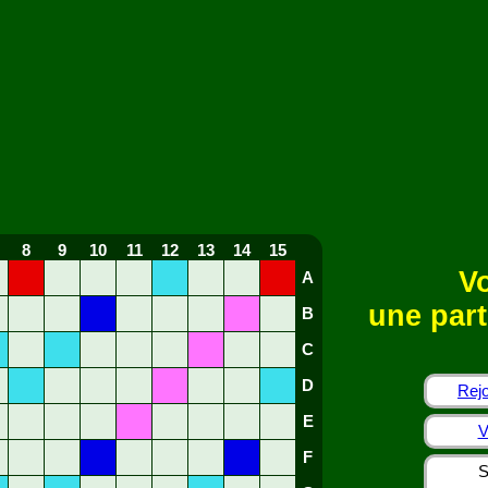
8
9
10
11
12
13
14
15
Vo
A
une part
B
C
D
Rejo
E
V
F
S